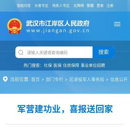
智能问答
长者专区
残疾人专区
无障碍
繁體
登录
注册
搜索
热门搜索：
社保
医保
住房保障
事业单位招聘
当前位置:
>
>
>
首页
部门专栏
区退役军人事务局
信息公开
军营建功业，喜报送回家