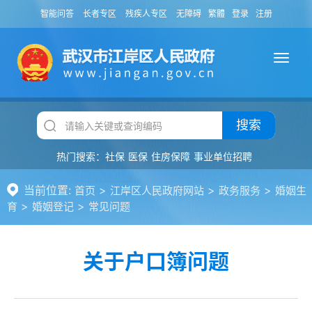
智能问答
长者专区
残疾人专区
无障碍
繁體
登录
注册
搜索
热门搜索：
社保
医保
住房保障
事业单位招聘
当前位置:
>
>
>
首页
江岸区人民政府网站
政务服务
婚姻生
>
>
育
婚姻登记
常见问题
关于户口簿问题