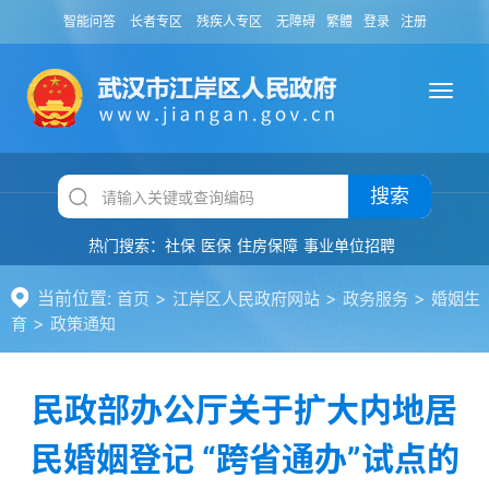
智能问答
长者专区
残疾人专区
无障碍
繁體
登录
注册
搜索
热门搜索：
社保
医保
住房保障
事业单位招聘
当前位置:
>
>
>
首页
江岸区人民政府网站
政务服务
婚姻生
>
育
政策通知
民政部办公厅关于扩大内地居
民婚姻登记 “跨省通办”试点的