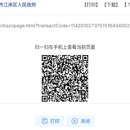
市江岸区人民政府
【打印】
【下载】
【
szn/bsznpage.html?transactCode=114201027375151643400
扫一扫在手机上查看当前页面
打印
关闭