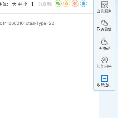
 字体：
大
中
小
】
分享到:
查询服务
201410600101&taskType=20
政务微信
无障碍
智能问答
收起边栏