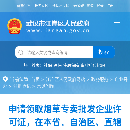
智能问答
长者专区
残疾人专区
无障碍
繁體
登录
注册
搜索
热门搜索：
社保
医保
住房保障
事业单位招聘
当前位置:
>
>
>
首页
江岸区人民政府网站
政务服务
企业开
>
>
办
注册登记
常见问题
申请领取烟草专卖批发企业许
可证，在本省、自治区、直辖