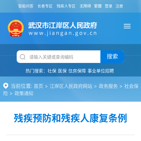
智能问答
长者专区
残疾人专区
无障碍
繁體
登录
注册
搜索
热门搜索：
社保
医保
住房保障
事业单位招聘
当前位置:
>
>
>
首页
江岸区人民政府网站
政务服务
社会保
>
险
政策通知
残疾预防和残疾人康复条例