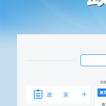
当
教
政 策
教