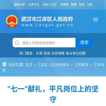
智能问答
长者专区
残疾人专区
无障碍
繁體
登录
注册
搜索
热门搜索：
社保
医保
住房保障
事业单位招聘
当前位置:
>
>
>
首页
江岸区人民政府网站
江岸概况
江岸视
频
“七一”献礼，平凡岗位上的坚
守