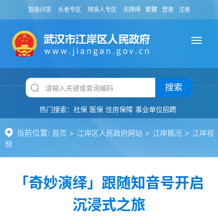
智能问答
长者专区
残疾人专区
无障碍
繁體
登录
注册
搜索
热门搜索：
社保
医保
住房保障
事业单位招聘
当前位置:
>
>
>
首页
江岸区人民政府网站
江岸概况
江岸视
频
「奇妙演绎」跟随知音号开启
沉浸式之旅