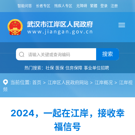
智能问答
长者专区
残疾人专区
无障碍
繁體
登录
注册
搜索
热门搜索：
社保
医保
住房保障
事业单位招聘
当前位置:
>
>
>
首页
江岸区人民政府网站
江岸概况
江岸视
频
2024，一起在江岸，接收幸
福信号