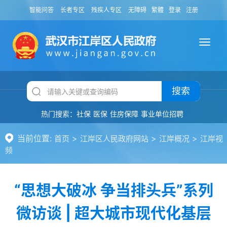
智能问答
长者专区
残疾人专区
无障碍
繁體
登录
注册
搜索
热门搜索：
社保
医保
住房保障
事业单位招聘
当前位置:
>
>
>
首页
江岸区人民政府网站
江岸概况
江岸视
频
“思想大破冰 争当排头兵”系列
微访谈 | 超大城市现代化基层