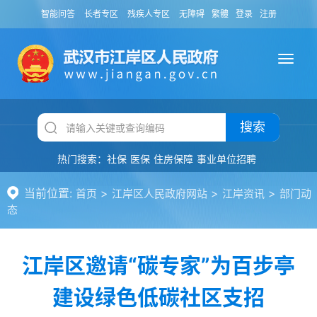
智能问答
长者专区
残疾人专区
无障碍
繁體
登录
注册
搜索
热门搜索：
社保
医保
住房保障
事业单位招聘
当前位置:
>
>
>
首页
江岸区人民政府网站
江岸资讯
部门动
态
江岸区邀请“碳专家”为百步亭
建设绿色低碳社区支招