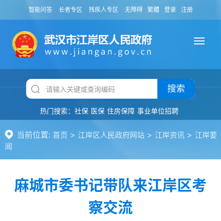
智能问答
长者专区
残疾人专区
无障碍
繁體
登录
注册
搜索
热门搜索：
社保
医保
住房保障
事业单位招聘
当前位置:
>
>
>
首页
江岸区人民政府网站
江岸资讯
江岸要
闻
麻城市委书记带队来江岸区考
察交流