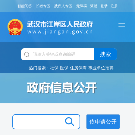
智能问答
长者专区
残疾人专区
无障碍
繁體
登录
注册
搜索
热门搜索：
社保
医保
住房保障
事业单位招聘
依申请公开