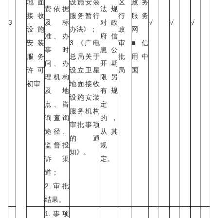
地面
设施安装
区
政务
费依据
法规
接收
服务暂行
行
服务
3
及标
对政
√
√
√
设施
办法》；
政
网
准、办
府信
安装
3.《广电
审
■信
事时
息公
服务
总局关于
批
用中
间、办
开期
许可
设立卫星
局
国
理机构
限另
初审
地面接收
及地
有规
设施安装
点、咨
定
服务机构
询查询
的，
审批事项
途径、
从其
的通
监督投
规
知》。
诉渠
定。
道；
2.审批
结果。
1.事项