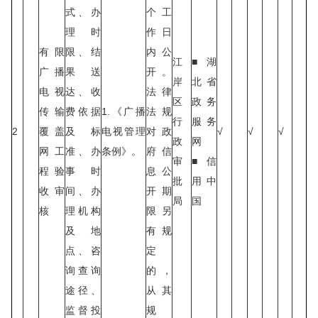
式、办
个工
理时
作日
有限
限、结
内公
江
■湖
广播
果送
开。
岸
北省
电视
达、收
法律
区
政务
传输
费依据
1.《广播
法规
行
服务
2
覆盖
及标
电视管理
对政
√
√
√
政
网
网工
准、办
条例》。
府信
审
■信
程验
事时
息公
批
用中
收审
间、办
开期
局
国
核
理机构
限另
及地
有规
点、咨
定
询查询
的，
途径、
从其
监督投
规