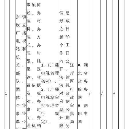
事项简
述、办
信息
乡镇
理材
形成
设立
料、办
之日
广播
理方
起20
电视
式、办
个工
站和
理时
作日
机
限、结
内公
关、
1.《广播
江
■湖
果送
开。
部
电视管理
岸
北省
达、收
法律
队、
条例》；
区
政务
费依据
法规
团
2.《广播
行
服务
1
及标
对政
√
√
√
体、
电视站审
政
网
准、办
府信
企业
批管理暂
审
■信
事时
息公
事业
行规
批
用中
间、办
开期
单位
定》。
局
国
理机构
限另