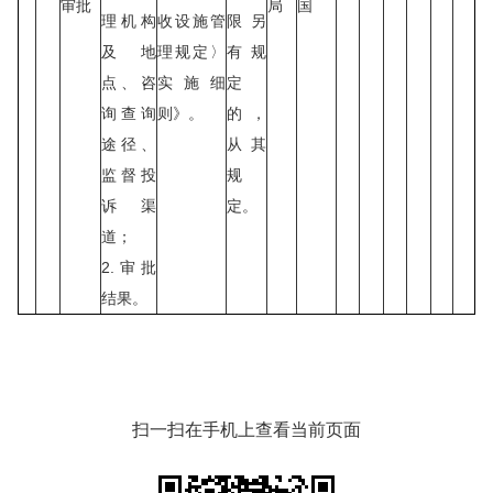
审批
局
国
理机构
收设施管
限另
及地
理规定〉
有规
点、咨
实施细
定
询查询
则》。
的，
途径、
从其
监督投
规
诉渠
定。
道；
2.审批
结果。
扫一扫在手机上查看当前页面