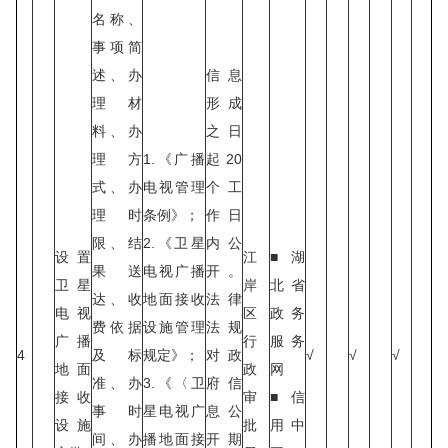
名称、
事项简
述、办
信息
理材
形成
料、办
之日
理方
1.《广播
起20
式、办
电视管理
个工
理时
条例》；
作日
限、结
2.《卫星
内公
设置
江
■湖
果送
电视广播
开。
卫星
岸
北省
达、收
地面接收
法律
电视
区
政务
费依据
设施管理
法规
广播
行
服务
4
及标
规定》；
对政
√
√
√
地面
政
网
准、办
3.《〈卫
府信
接收
审
■信
事时
星电视广
息公
设施
批
用中
间、办
播地面接
开期