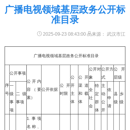
广播电视领域基层政务公开标
准目录
2025-09-23 08:43:00
来源： 武汉市江
广播电视领域基层政务公开标准目录
公开对
公开方
公开
公开事项
公
公开
象
式
层级
公开内
序
公开
开
渠道
一
特
主
容（要
公开依据
全
依
号
时限
主
和载
级
二级
定
动
县
乡
素）
社
申
体
体
事
事项
群
公
级
级
会
请
项
体
开
1.事项
名称、