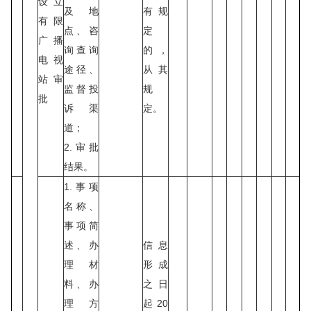
设立
及地
有规
有限
点、咨
定
广播
询查询
的，
电视
途径、
从其
站审
监督投
规
批
诉渠
定。
道；
2.审批
结果。
1.事项
名称、
事项简
述、办
信息
理材
形成
料、办
之日
理方
起20