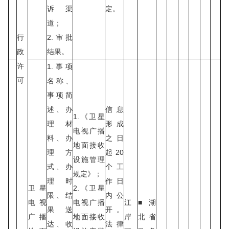
诉渠
定。
道；
行
2.审批
政
结果。
许
1.事项
可
名称、
事项简
述、办
信息
1.《卫星
理材
形成
电视广播
料、办
之日
地面接收
理方
起20
设施管理
式、办
个工
规定》；
理时
作日
卫星
2.《卫星
限、结
内公
电视
电视广播
江
■湖
果送
开。
广播
地面接收
岸
北省
达、收
法律