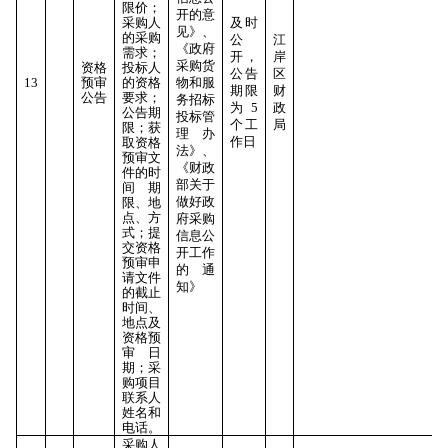
限价；
开的意
采购人
及时
见》、
的采购
公
江
《政府
需求；
开，
岸
采购货
资格
投标人
公告
区
13
预审
的资格
物和服
期限
财
公告
要求；
务招标
为5
政
公告期
投标管
个工
局
限；获
理办
作日
取资格
法》、
预审文
《财政
件的时
部关于
间期
做好政
限、地
点、方
府采购
式；提
信息公
交资格
开工作
预审申
的通
请文件
知》
的截止
时间、
地点及
资格预
审日
期；采
购项目
联系人
姓名和
电话。
采购人