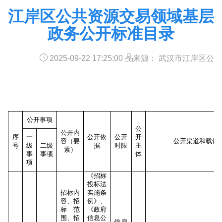
江岸区公共资源交易领域基层
政务公开标准目录
2025-09-22 17:25:00
来源： 武汉市江岸区公
公开事项
公
公开内
序
一
公开依
公开
开
容（要
公开渠道和载体
号
级
二级
据
时限
主
素）
事
事项
体
项
《招标
投标法
招标内
实施条
容、招
例》、
标范
《政府
围、招
信息公
信息