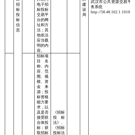
武汉市公共资源交易平
招
电子招
建
务系统
标
标投标
设
http://58.48.162.1:10106
投
交易平
局
标
台的网
信
址和方
息
法；其
他依法
应当载
明的内
容。
招标项
目名
称、内
容、范
围、规
模、资
金来
源；投
标资格
能力要
求，以
及是否
《招标
接受联
投标
合体投
法》、
标；获
《招标
取招标
投标法