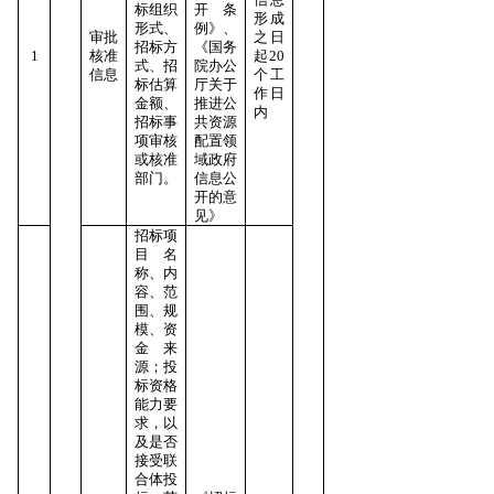
标组织
开条
形成
形式、
例》、
审批
之日
招标方
《国务
1
核准
起20
式、招
院办公
信息
个工
标估算
厅关于
作日
金额、
推进公
内
招标事
共资源
项审核
配置领
或核准
域政府
部门。
信息公
开的意
见》
招标项
目名
称、内
容、范
围、规
模、资
金来
源；投
标资格
能力要
求，以
及是否
接受联
合体投