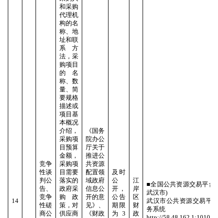
和采购
代理机
构的名
称、地
址和联
系方
法，采
购项目
的名
称、数
量、简
要规格
描述或
项目基
本概况
介绍，
《国务
采购项
院办公
目预算
厅关于
金额，
推进公
竞争
采购项
共资源
性谈
目需要
配置领
及时
判公
落实的
域政府
公
江
■全国公共资源交易平台(
告、
政府采
信息公
开，
岸
武汉市)
竞争
购政
开的意
公告
区
14
武汉市公共资源交易平
性磋
策，对
见》、
期限
财
务系统
商公
供应商
《财政
为3
政
http://58.48.162.1:10106