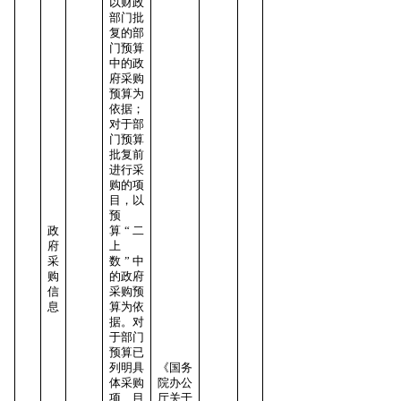
以财政
部门批
复的部
门预算
中的政
府采购
预算为
依据；
对于部
门预算
批复前
进行采
购的项
目，以
预
政
算“二
府
上
采
数”中
购
的政府
信
采购预
息
算为依
据。对
于部门
预算已
列明具
《国务
体采购
院办公
项目
厅关于