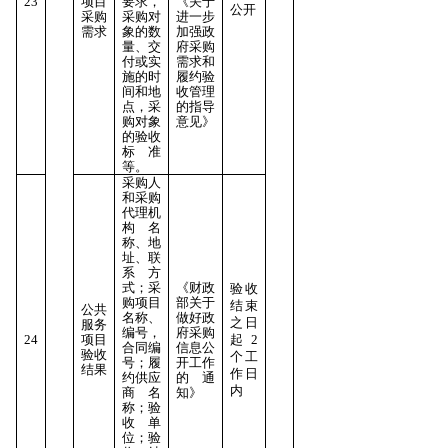
23
项目
要求，
《关于
公开
采购
采购对
进一步
需求
象的数
加强政
量、交
府采购
付或实
需求和
施的时
履约验
间和地
收管理
点，采
的指导
购对象
意见》
的验收
标准
等。
采购人
和采购
代理机
构名
称、地
址、联
系方
式；采
《财政
验收
购项目
部关于
结束
公共
名称、
做好政
之日
服务
编号，
府采购
24
项目
起2
合同编
信息公
验收
个工
号；履
开工作
结果
作日
约供应
的通
内
商名
知》
称；验
收单
位；验