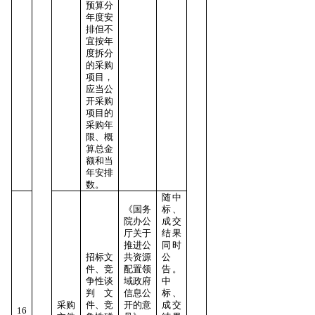
预算分
年度安
排但不
宜按年
度拆分
的采购
项目，
应当公
开采购
项目的
采购年
限、概
算总金
额和当
年安排
数。
随中
《国务
标、
院办公
成交
厅关于
结果
推进公
同时
招标文
共资源
公
件、竞
配置领
告。
争性谈
域政府
中
判文
信息公
标、
采购
件、竞
开的意
成交
16