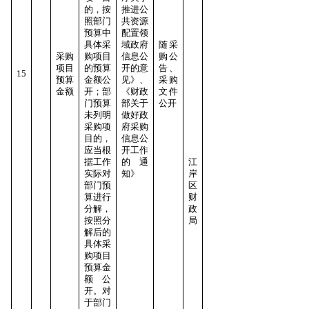
的，按
推进公
照部门
共资源
预算中
配置领
具体采
域政府
随采
采购
购项目
信息公
购公
项目
的预算
开的意
告、
15
预算
金额公
见》、
采购
金额
开；部
《财政
文件
门预算
部关于
公开
未列明
做好政
采购项
府采购
目的，
信息公
应当根
开工作
据工作
的通
江
实际对
知》
岸
部门预
区
算进行
财
分解，
政
按照分
局
解后的
具体采
购项目
预算金
额公
开。对
于部门