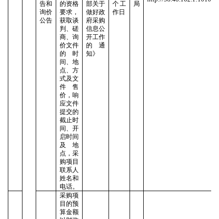
告和
的资格
部关于
个工
局
询价
要求，
做好政
作日
公告
获取谈
府采购
判、磋
信息公
商、询
开工作
价文件
的通
的时
知》
间、地
点、方
式及文
件售
价，响
应文件
提交的
截止时
间、开
启时间
及地
点，采
购项目
联系人
姓名和
电话。
采购项
目的预
算金额