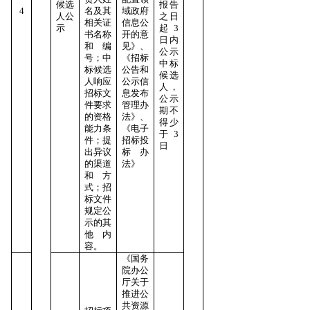
候选
报告
4
名及其
域政府
人公
之日
相关证
信息公
示
起3
书名称
开的意
日内
和编
见》、
公示
号；中
《招标
中标
标候选
公告和
候选
人响应
公示信
人，
招标文
息发布
公示
件要求
管理办
期不
的资格
法》、
得少
能力条
《电子
于3
件；提
招标投
日
出异议
标办
的渠道
法》
和方
式；招
标文件
规定公
示的其
他内
容。
《国务
院办公
厅关于
推进公
共资源