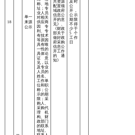
共资源
及时
称、地
配置领
公
址；专
域政府
开，
业人员
信息公
公示
单一
对相关
开的意
期限
18
来源
供应商
见》、
不得
因专
公示
《财政
少于
利、专
部关于
5个
有技术
做好政
工作
等原因
府采购
日
具有唯
信息公
一性的
开工作
具体论
的通
证意
知》
见，以
及专业
人员的
姓名、
工作单
位和职
称；公
示的期
限；采
购人、
采购代
理机
构、财
政部门
的联系
地址、
联系人