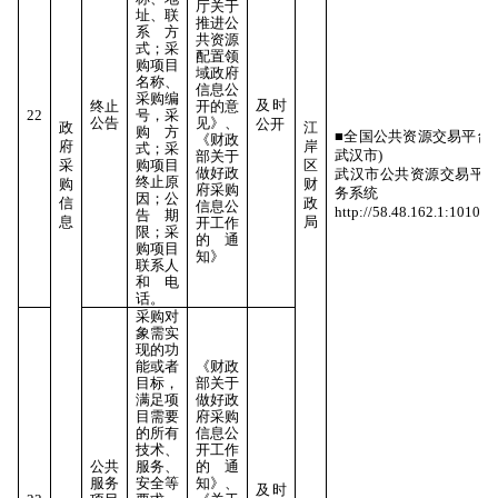
厅关于
址、联
推进公
系方
共资源
式；采
配置领
购项目
域政府
名称、
信息公
采购编
及时
终止
开的意
22
号，采
公告
见》、
公开
政
江
购方
■全国公共资源交易平台(
《财政
府
岸
式；采
武汉市)
部关于
采
购项目
区
做好政
武汉市公共资源交易平
终止原
购
财
府采购
务系统
因；公
信
政
信息公
http://58.48.162.1:10106
告期
息
局
开工作
限；采
的通
购项目
知》
联系人
和电
话。
采购对
象需实
现的功
能或者
《财政
目标，
部关于
满足项
做好政
目需要
府采购
的所有
信息公
技术、
开工作
公共
服务、
的通
服务
安全等
知》、
及时