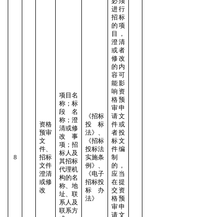
必须
进行
招标
的项
目，
澄清
或者
修改
的内
容可
能影
响资
项目名
格预
称；标
审申
段名
《招标
请文
称；澄
资格
投标
件或
清或修
预审
法》、
者投
改事
文
《招标
标文
项；招
件、
投标法
件编
标人及
8
招标
实施条
制
其招标
文件
例》、
的，
代理机
澄清
《电子
应当
构的名
或修
招标投
在提
称、地
改
标办
交资
址、联
法》
格预
系人及
审申
联系方
请文