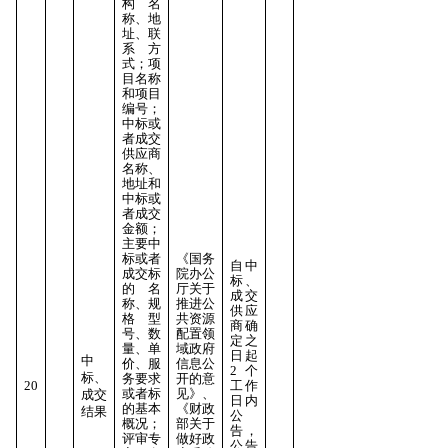
构名
称、地
址、联
系方
式；项
目名称
和项目
编号；
中标或
者成交
供应商
名称、
地址和
中标或
者成交
金额；
主要中
标或者
《国务
自中
成交标
院办公
标、
的名
厅关于
成交
称、规
推进公
供应
格型
共资源
商确
号、数
配置领
定之
量、单
域政府
日起
中
价、服
信息公
2个
标、
务要求
开的意
20
工作
或者标
见》、
成交
日内
的基本
《财政
结果
公
概况；
部关于
告，
评审专
做好政
公告