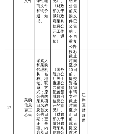
文件
争性磋
见》、
结果
商文件
《财政
公告
和询价
部关于
前采
通知
做好政
购文
书。
府采购
件已
信息公
公告
开工作
的，
的通
不再
知》
重复
公告
投标
截止
采购人
时间
和采购
至少
代理机
《国务
15日
构名
院办公
前、
称、地
厅关于
提交
址、联
推进公
资格
系方
共资源
预审
式；原
配置领
申请
江
公告的
域政府
文件
采购
岸
采购项
信息公
截止
信息
区
目名称
开的意
时间
17
及首次
见》、
至少
更正
财
公告日
《财政
3日
公告
政
期；更
部关于
前，
局
正事
做好政
或者
项、内
府采购
提交
容及日
信息公
首次