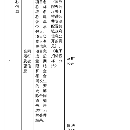
标
《国务
项目名
信
院办公
称、标
息
厅关于
段名
推进公
称、建
共资源
设单
配置领
位、承
域政府
包人、
信息公
项目负
开的意
责人变
见》、
更信息
《电子
合同
项目完
招标投
履行
成质
及时
标办
7
及变
量、期
公开
法》
更信
限、结
息
算金
额、合
同发生
的变
更、解
除合同
通知
书、违
约行为
的处理
结果。
依法