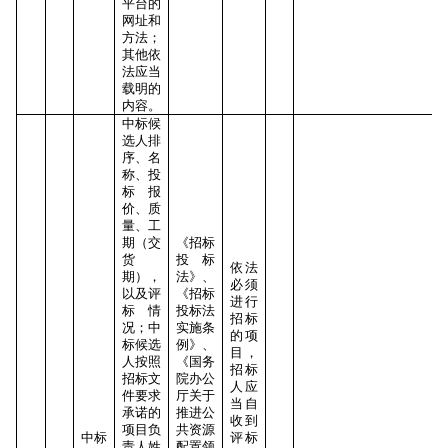
平台的
网址和
方法；
其他依
法应当
载明的
内容。
中标候
选人排
序、名
称、投
标报
价、质
量、工
期（交
《招标
货
投标
依法
期），
法》、
必须
以及评
《招标
进行
标情
投标法
招标
况；中
实施条
的项
标候选
例》、
目，
人按照
《国务
招标
招标文
院办公
人应
件要求
厅关于
当自
承诺的
推进公
收到
项目负
共资源
中标
评标
责人姓
配置领