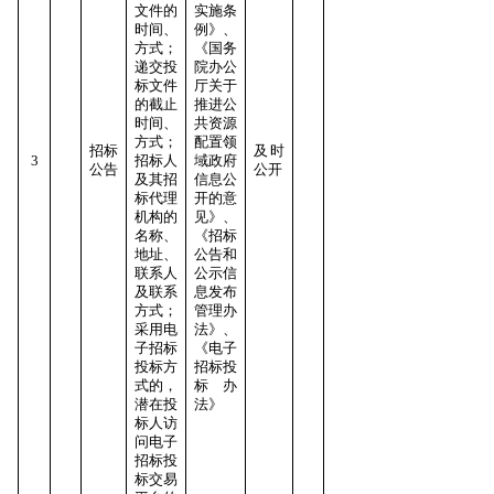
文件的
实施条
时间、
例》、
方式；
《国务
递交投
院办公
标文件
厅关于
的截止
推进公
时间、
共资源
方式；
配置领
招标
及时
3
招标人
域政府
公告
公开
及其招
信息公
标代理
开的意
机构的
见》、
名称、
《招标
地址、
公告和
联系人
公示信
及联系
息发布
方式；
管理办
采用电
法》、
子招标
《电子
投标方
招标投
式的，
标办
潜在投
法》
标人访
问电子
招标投
标交易