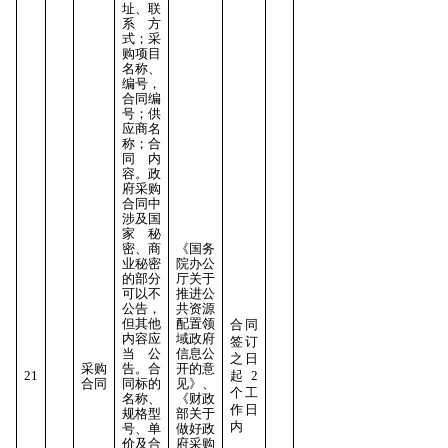
址、联
系方
式；采
购项目
名称、
编号，
合同编
号；供
应商名
称；合
同内
容。政
府采购
合同中
涉及国
家秘
密、商
《国务
业秘密
院办公
的部分
厅关于
可以不
推进公
公告，
共资源
但其他
配置领
合同
内容应
域政府
签订
当公
信息公
之日
采购
告。合
开的意
21
起2
合同
同标的
见》、
个工
名称、
《财政
作日
规格型
部关于
内
号、单
做好政
价及合
府采购