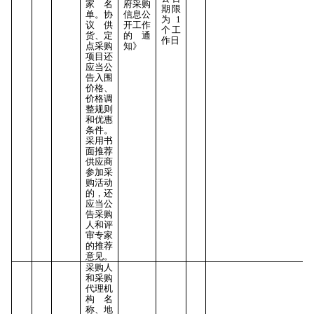
家名
府采购
期限
单。协
信息公
为1
议供
开工作
个工
货、定
的通
作日
点采购
知》
项目还
应当公
告入围
价格、
价格调
整规则
和优惠
条件。
采用书
面推荐
供应商
参加采
购活动
的，还
应当公
告采购
人和评
审专家
的推荐
意见。
采购人
和采购
代理机
构名
称、地