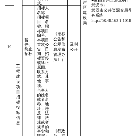
岸
式。
武汉市)
区
招标人
武汉市公共资源交易平
名称、
建
务系统
招标项
设
http://58.48.162.1:10106
目名
局
称、招
标项目
《招标
编号、
公告和
暂
本项目
公示信
及时
停、
首次公
10
终止
告日
息发布
公开
招标
期、招
管理办
标暂停
法》）
或终止
工
原因、
程
联系方
建
式、其
他事
设
项。
项
当事人
目
的姓名
招
或者名
标
称、地
投
址；违
标
反法
信
律、法
规或者
息
规章的
《行政
事实和
证据；