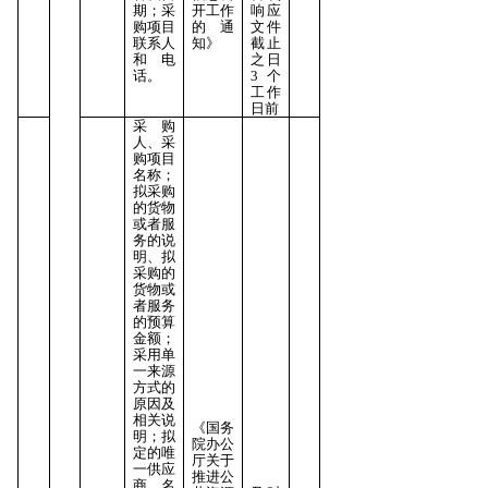
期；采
开工作
响应
购项目
的通
文件
联系人
知》
截止
和电
之日
话。
3个
工作
日前
采购
人、采
购项目
名称；
拟采购
的货物
或者服
务的说
明、拟
采购的
货物或
者服务
的预算
金额；
采用单
一来源
方式的
原因及
相关说
《国务
明；拟
院办公
定的唯
厅关于
一供应
推进公
商名