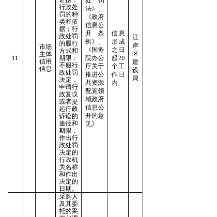
处罚
行政处
法》、
罚的种
《政府
类和依
信息公
据；行
开条
信息
政处罚
江
例》、
形成
的履行
岸
市场
《国务
之日
方式和
区
主体
11
期限；
院办公
起20
信用
建
不服行
厅关于
个工
信息
设
政处罚
推进公
作日
局
决定，
共资源
内
申请行
配置领
政复议
域政府
或者提
信息公
起行政
开的意
诉讼的
途径和
见》
期限；
作出行
政处罚
决定的
行
政机
关名称
和作出
决定的
日期。
采购人
及其委
托的采