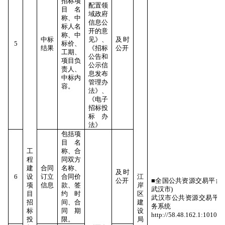
招标项
配置领
目名
域政府
称、中
信息公
标人名
开的意
称、中
中标
见》、
及时
5
标价、
结果
《招标
公开
工期、
公告和
项目负
公示信
责人、
息发布
中标内
管理办
容。
法》、
《电子
招标投
标办
法》
包括项
目名
工
称、合
程
同双方
建
合同
名称、
及时
6
设
订立
合同价
江
公开
■全国公共资源交易平台(
项
信息
款、签
岸
武汉市)
目
约时
区
武汉市公共资源交易平
招
间、合
建
务系统
标
同期
设
http://58.48.162.1:10106
投
限。
局