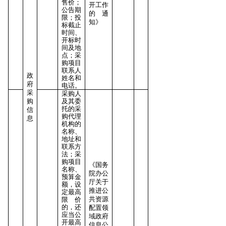
售价；
开工作
公告期
的通
限；投
知》
标截止
时间、
开标时
间及地
点；采
购项目
联系人
政
姓名和
府
电话。
采
采购人
购
及其委
托的采
信
购代理
息
机构的
名称、
地址和
联系方
法；采
购项目
《国务
名称、
院办公
预算金
厅关于
额，设
推进公
定最高
共资源
限价
的，还
配置领
应当公
域政府
开最高
信息公