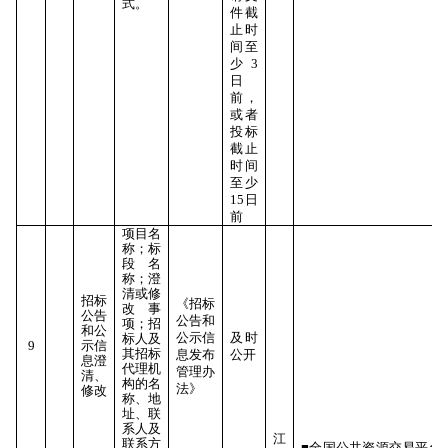
式。
件截
止时
间至
少3
日
前，
或者
投标
截止
时间
至少
15日
前
项目名
称；标
段名
称；澄
清或修
招标
《招标
改事
公告
公告和
项；招
和公
公示信
及时
标人及
9
示信
其招标
息发布
公开
息澄
代理机
管理办
清、
构的名
法》
修改
称、地
址、联
系人及
江
联系方
■全国公共资源交易平台(