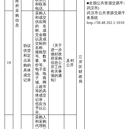
政
■全国公共资源交易平台(
和联系
府
武汉市)
电话。
采
武汉市公共资源交易平
采购人
购
和成交
务系统
信
供应商
http://58.48.162.1:10106
息
的名
称、成
交金额
以及成
交标的
《关于
协议
名称、
进一步
供货
规格型
做好政
和定
号、数
江
府采购
点采
量、单
及时
岸
19
信息公
价等。
公开
购的
区
开工作
电子卖
具体
有关事
财
场、电
成交
项的通
政
子商
记录
知》
局
城、网
上超市
等的具
体成交
记录，
也应当
予以公
开。
采购人
和采购
代理机