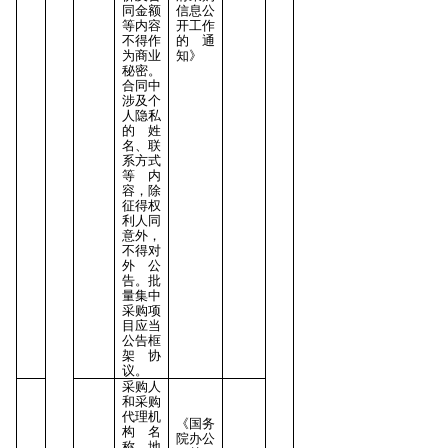
同金额
信息公
等内容
开工作
不得作
的通
为商业
知》
秘密。
合同中
涉及个
人隐私
的姓
名、联
系方式
等内
容，除
征得权
利人同
意外，
不得对
外公
告。批
量集
中
采购项
目应当
公告框
架协
议。
采购人
和采购
代理机
《国务
构名
院办公
称、地