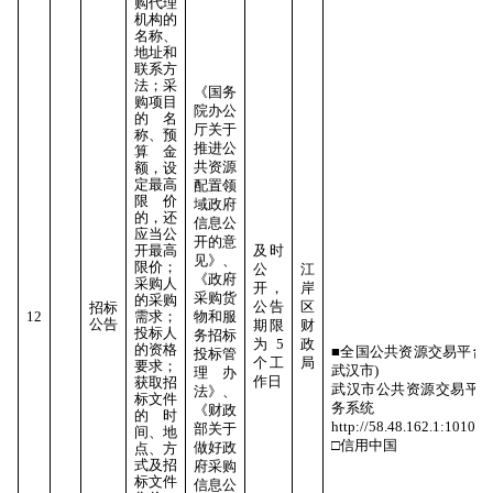
购代理
机构的
名称、
地址和
联系方
法；采
《国务
购项目
院办公
的名
厅关于
称、预
推进公
算金
共资源
额，设
定最高
配置领
限价
域政府
的，还
信息公
应当公
开的意
开最高
及时
见》、
限价；
公
江
《政府
采购人
开，
岸
采购货
的采购
公告
区
招标
12
需求；
物和服
公告
期限
财
投标人
务招标
为5
政
的资格
■全国公共资源交易平台(
投标管
个工
局
要求；
武汉市)
理办
作日
获取招
武汉市公共资源交易平
法》、
标文件
务系统
《财政
的时
http://58.48.162.1:10106
部关于
间、地
□信用中国
做好政
点、方
式及招
府采购
标文件
信息公