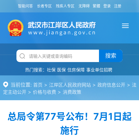
智能问答
长者专区
残疾人专区
无障碍
繁體
登录
注册
搜索
热门搜索：
社保
医保
住房保障
事业单位招聘
当前位置:
>
>
>
首页
江岸区人民政府网站
政府信息公开
法
>
>
定主动公开
价格与收费
消费政策
总局令第77号公布！7月1日起
施行