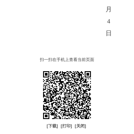
月
4
日
扫一扫在手机上查看当前页面
[下载]
[打印]
[关闭]