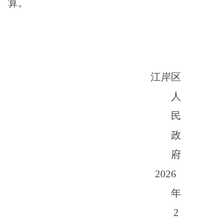
算。
江岸区
人
民
政
府
2026
年
2