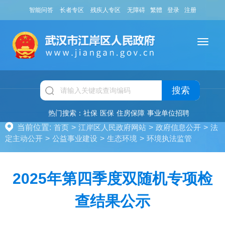
智能问答
长者专区
残疾人专区
无障碍
繁體
登录
注册
搜索
热门搜索：
社保
医保
住房保障
事业单位招聘
当前位置:
首页
>
江岸区人民政府网站
>
政府信息公开
>
法
定主动公开
>
公益事业建设
>
生态环境
>
环境执法监管
2025年第四季度双随机专项检
查结果公示