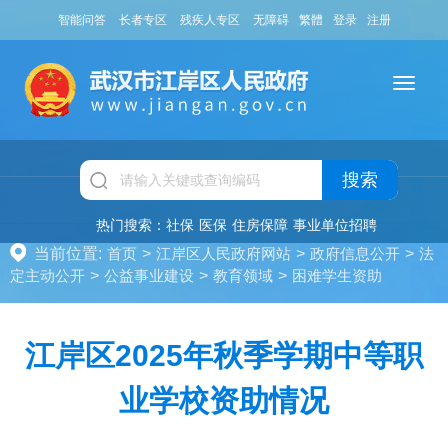
智能问答
长者专区
残疾人专区
无障碍
繁體
登录
注册
搜索
热门搜索：
社保
医保
住房保障
事业单位招聘
当前位置:
首页
>
江岸区人民政府网站
>
政府信息公开
>
法
定主动公开
>
公益事业建设
>
教育领域
>
困难学生资助
江岸区2025年秋季学期中等职
业学校资助情况