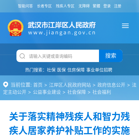
智能问答
长者专区
残疾人专区
无障碍
繁體
登录
注册
搜索
热门搜索：
社保
医保
住房保障
事业单位招聘
当前位置:
>
>
>
首页
江岸区人民政府网站
政府信息公开
法
>
>
>
定主动公开
公益事业建设
社会保障
社会福利
关于落实精神残疾人和智力残
疾人居家养护补贴工作的实施