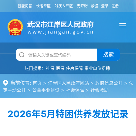
智能问答
长者专区
残疾人专区
无障碍
繁體
登录
注册
搜索
热门搜索：
社保
医保
住房保障
事业单位招聘
当前位置:
>
>
>
首页
江岸区人民政府网站
政府信息公开
法
>
>
>
定主动公开
公益事业建设
社会保障
社会救助
2026年5月特困供养发放记录