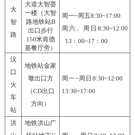
大道大智荟
大
一楼（大智
周一
~
周五
8:30~17:00
路地铁站
B
智
周六、周日
8
:
30
~12:00
出口步行
路
150米肯德
13：00
~
17：00
基餐厅旁
）
汉
地铁站金家
口
墩出口方
周一
~
周
日
8:30~
12
:00
火
（
CD出口
13
:30~17:00
车
方向）
站
洪
地铁
洪山广