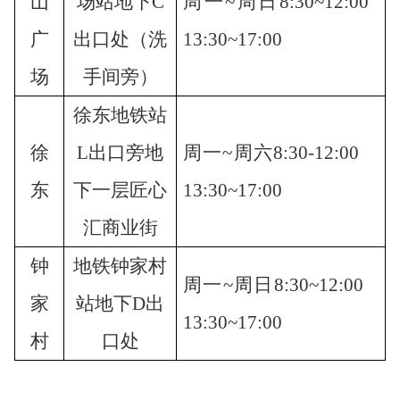
山
场
站地下
C
周一
~
周
日
8:30
~
12
:00
广
出口
处
（
洗
13
:30
~17:00
场
手间
旁）
徐东地铁站
徐
L出口旁地
周一
~
周
六
8
:30-
12
:00
东
下一层匠心
13
:30~17:00
汇商业街
钟
地铁
钟家村
周一
~
周
日
8:30
~
12
:00
家
站地下
D出
13
:30
~17:00
村
口处