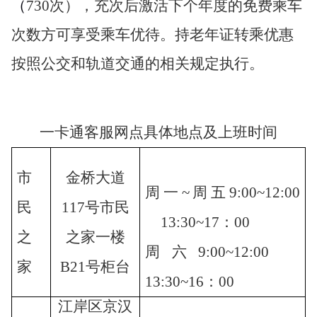
（
730
次），充次后激活下个年度的免费乘车
次数方可享受乘车优待。持老年证转乘优惠
按照公交和轨道交通的相关规定执行。
一卡通
客服
网
点
具体地点及上班时间
市
金桥大道
周一
~
周五
9:00~12:00
民
117号市民
13:30~17
：
00
之
之家一楼
周六
9:00
~12:00
家
B21号柜台
13:30~
16：00
江岸区京汉