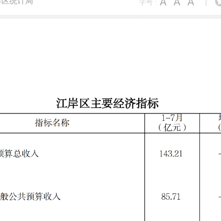
岸区统计局
字号 :
|