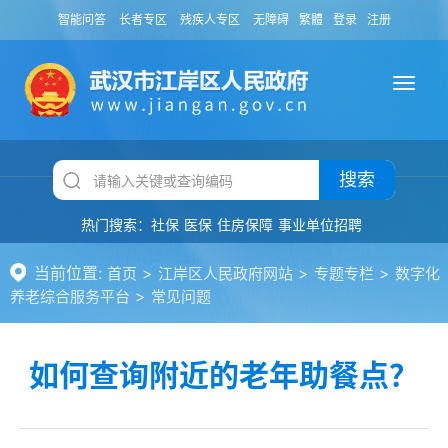
智能问答
长者专区
残疾人专区
无障碍
繁體
登录
注册
搜索
热门搜索：
社保
医保
住房保障
事业单位招聘
当前位置:
>
>
>
首页
江岸区人民政府网站
专题专栏
数字化
>
养老综合服务平台
常见问题
如何查询附近的老年助餐点？