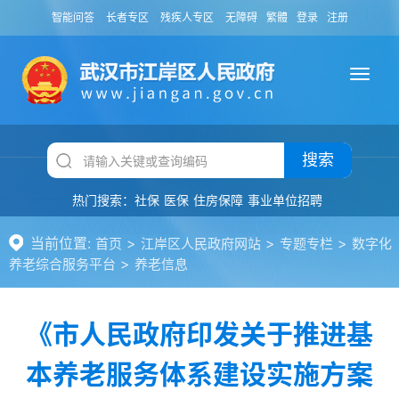
智能问答
长者专区
残疾人专区
无障碍
繁體
登录
注册
搜索
热门搜索：
社保
医保
住房保障
事业单位招聘
当前位置:
>
>
>
首页
江岸区人民政府网站
专题专栏
数字化
>
养老综合服务平台
养老信息
《市人民政府印发关于推进基
本养老服务体系建设实施方案