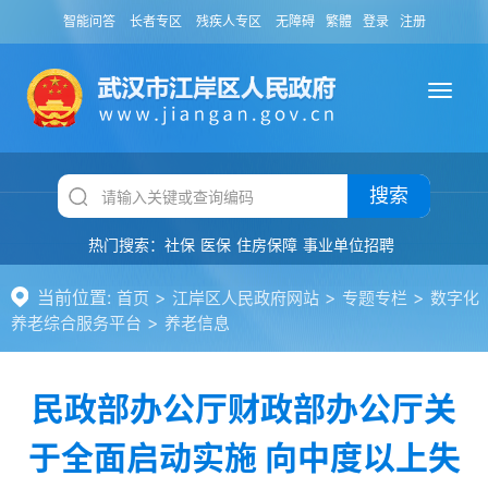
智能问答
长者专区
残疾人专区
无障碍
繁體
登录
注册
搜索
热门搜索：
社保
医保
住房保障
事业单位招聘
当前位置:
>
>
>
首页
江岸区人民政府网站
专题专栏
数字化
>
养老综合服务平台
养老信息
民政部办公厅财政部办公厅关
于全面启动实施 向中度以上失