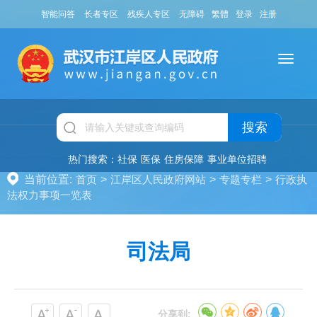
智能问答
长者专区
残疾人专区
无障碍
繁體
登录
注册
搜索
热门搜索：
社保
医保
住房保障
事业单位招聘
当前位置:
首页
>
江岸区人民政府网站
>
专题专栏
>
行政执
法权力事项一览表
司法局
分享到: