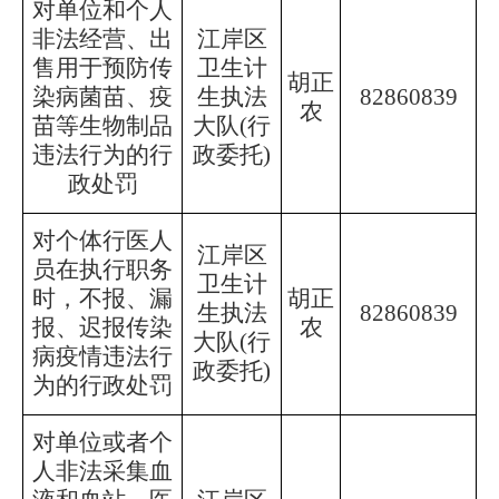
对单位和个人
非法经营、出
江岸区
售用于预防传
卫生计
胡正
染病菌苗、疫
生执法
82860839
农
苗等生物制品
大队
(行
违法行为的行
政委托)
政处罚
对个体行医人
江岸区
员在执行职务
卫生计
时，不报、漏
胡正
生执法
82860839
报、迟报传染
农
大队
(行
病疫情违法行
政委托)
为的行政处罚
对单位或者个
人非法采集血