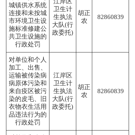
江岸区
城镇供水系统
卫生计
连接和未按城
胡正
生执法
82860839
市环境卫生设
农
大队
(行
施标准修建公
政委托)
共卫生设施的
行政处罚
对单位和个人
加工、出售、
运输被传染病
江岸区
病原体污染和
卫生计
胡正
来自疫区被污
生执法
82860839
农
染的皮毛、旧
大队
(行
衣物衣生活用
政委托)
品违法行为的
行政处罚