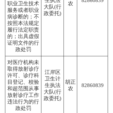
生执法
82860839
职业卫生技术
农
大队
(行
服务或者职业
政委托)
病诊断的；不
按照本法规定
履行法定职责
的；出具虚假
证明文件的行
政处罚
对医疗机构未
取得放射诊疗
江岸区
许可、诊疗科
卫生计
目登记、校验
胡正
生执法
82860839
和超范围从事
农
大队
(行
放射诊疗工作
政委托)
违法行为的行
政处罚