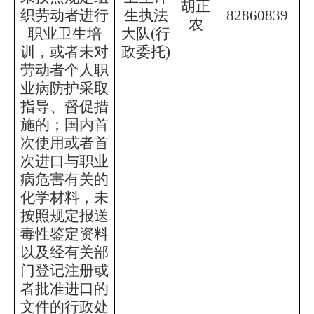
胡正
织劳动者进行
生执法
82860839
农
职业卫生培
大队
(行
训，或者未对
政委托)
劳动者个人职
业病防护采取
指导、督促措
施的；国内首
次使用或者首
次进口与职业
病危害有关的
化学材料，未
按照规定报送
毒性鉴定资料
以及经有关部
门登记注册或
者批准进口的
文件的行政处