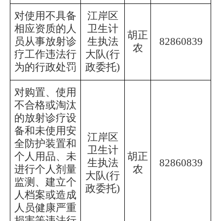
对使用不具备
江岸区
相应资质的人
卫生计
胡正
员从事放射诊
生执法
82860839
农
疗工作违法行
大队
(行
为的行政处罚
政委托)
对购置、使用
不合格或淘汰
的放射诊疗设
备和未使用安
江岸区
全防护装置和
卫生计
个人用品、未
胡正
生执法
82860839
进行个人剂量
农
大队
(行
监测、建立个
政委托)
人档案或造成
人员健康严重
损害等违法行