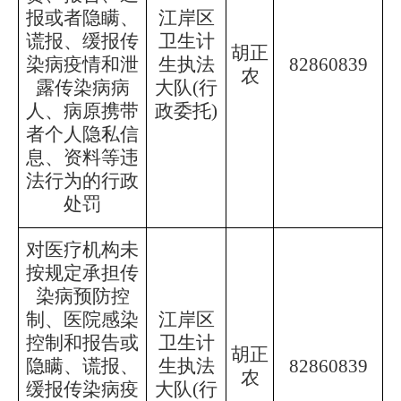
报或者隐瞒、
江岸区
谎报、缓报传
卫生计
胡正
染病疫情和泄
生执法
82860839
农
露传染病病
大队
(行
人、病原携带
政委托)
者个人隐私信
息、资料等违
法行为的行政
处罚
对医疗机构未
按规定承担传
染病预防控
制、医院感染
江岸区
控制和报告或
卫生计
胡正
隐瞒、谎报、
生执法
82860839
农
缓报传染病疫
大队
(行