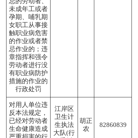
忌的劳动者、
未成年工或者
孕期、哺乳期
女职工从事接
触职业病危害
的作业或者禁
忌作业的；违
章指挥和强令
劳动者进行没
有职业病防护
措施的作业的
行政处罚
对用人单位违
江岸区
反本法规定，
卫生计
已经对劳动者
胡正
生执法
82860839
生命健康造成
农
大队
(行
严重损害的行