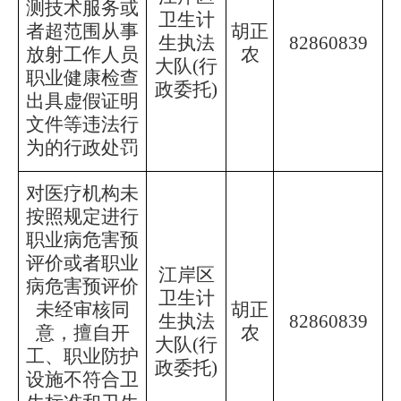
测技术服务或
卫生计
者超范围从事
胡正
生执法
82860839
放射工作人员
农
大队
(行
职业健康检查
政委托)
出具虚假证明
文件等违法行
为的行政处罚
对医疗机构未
按照规定进行
职业病危害预
评价或者职业
江岸区
病危害预评价
卫生计
未经审核同
胡正
生执法
82860839
意，擅自开
农
大队
(行
工、职业防护
政委托)
设施不符合卫