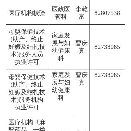
医政医
李乾
医疗机构校验
82807538
管科
富
母婴保健技术
家庭发
(助产、终止
展与妇
曹庆
妊娠及结扎技
82738085
幼健康
真
术)服务人员
科
执业许可
家庭发
曹庆
82738085
母婴保健技术
展与妇
真
(助产、终止
幼健康
妊娠及结扎技
科
术)服务机构
执业许可
医疗机构《麻
醉药品、一类