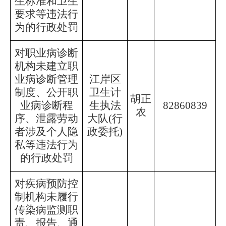
生标准和卫生
要求等违法行
为的行政处罚
对职业病诊断
机构未建立职
业病诊断管理
江岸区
制度、公开职
卫生计
胡正
业病诊断程
生执法
82860839
农
序、泄露劳动
大队
(行
者涉及个人隐
政委托)
私等违法行为
的行政处罚
对疾病预防控
制机构未履行
传染病监测职
责、报告、通