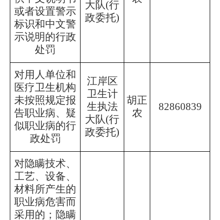
大队
(行
或者设置警示
政委托)
标识和中文警
示说明的行政
处罚
对用人单位和
江岸区
医疗卫生机构
卫生计
未按照规定报
胡正
生执法
82860839
告职业病、疑
农
大队
(行
似职业病的行
政委托)
政处罚
对隐瞒技术、
工艺、设备、
材料所产生的
职业病危害而
采用的；隐瞒