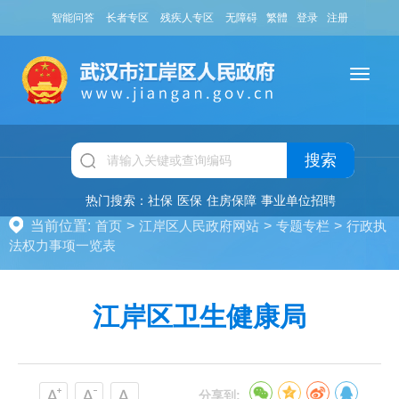
智能问答
长者专区
残疾人专区
无障碍
繁體
登录
注册
搜索
热门搜索：
社保
医保
住房保障
事业单位招聘
当前位置:
首页
>
江岸区人民政府网站
>
专题专栏
>
行政执
法权力事项一览表
江岸区卫生健康局
分享到: