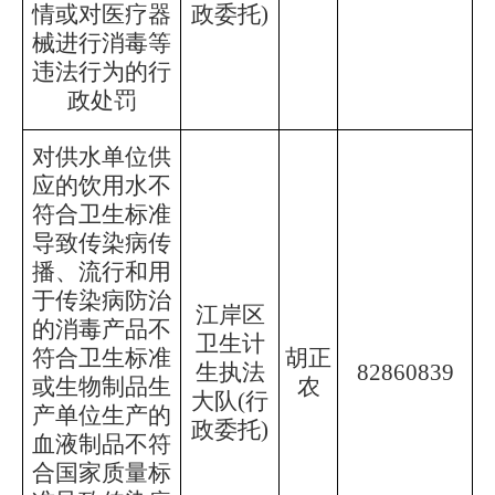
情或对医疗器
政委托)
械进行消毒等
违法行为的行
政处罚
对供水单位供
应的饮用水不
符合卫生标准
导致传染病传
播、流行和用
于传染病防治
江岸区
的消毒产品不
卫生计
符合卫生标准
胡正
生执法
82860839
或生物制品生
农
大队
(行
产单位生产的
政委托)
血液制品不符
合国家质量标