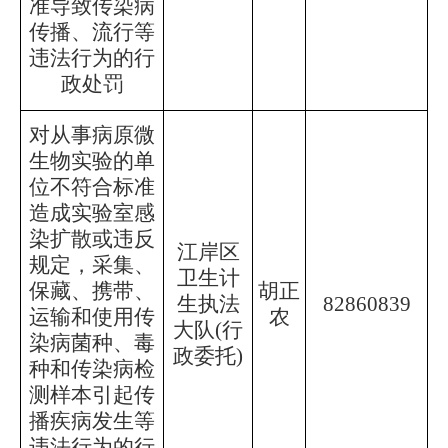
准导致传染病
传播、流行等
违法行为的行
政处罚
对从事病原微
生物实验的单
位不符合标准
造成实验室感
染扩散或违反
江岸区
规定，采集、
卫生计
保藏、携带、
胡正
生执法
82860839
运输和使用传
农
大队
(行
染病菌种、毒
政委托)
种和传染病检
测样本引起传
播疾病发生等
违法行为的行