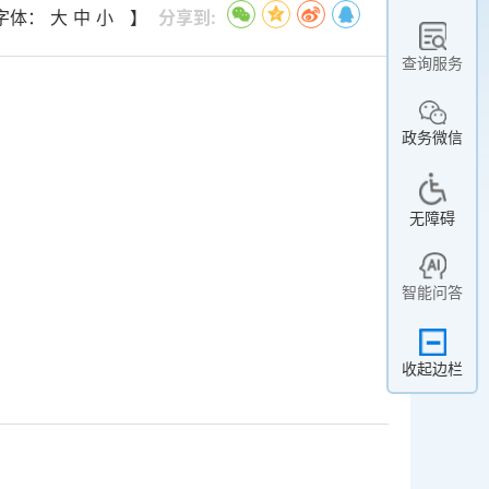
 字体：
大
中
小
】
分享到:
查询服务
政务微信
无障碍
智能问答
收起边栏