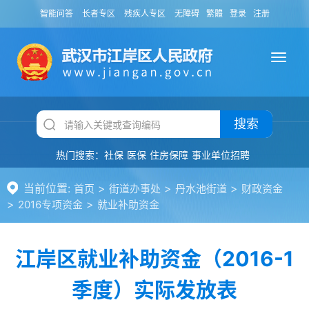
智能问答
长者专区
残疾人专区
无障碍
繁體
登录
注册
搜索
热门搜索：
社保
医保
住房保障
事业单位招聘
当前位置:
>
>
>
首页
街道办事处
丹水池街道
财政资金
>
>
2016专项资金
就业补助资金
江岸区就业补助资金（2016-1
季度）实际发放表