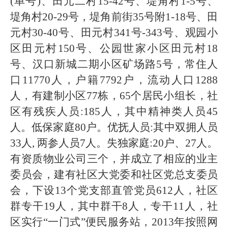
(单号)、田元二村15-42号、堤角村1
-5号、
堤角村20-29号，堤角前街35号附1-18号、田
元村30-40号、田元村341号-343号、观园小
区田元村150号、公园
世家小区田元村18
号、汉口新城二期小区矿场路5号，
常住人
口
11770
人
，
户籍7792
户
，
流动人口
12
88
人
，有建制小区
77栋
，65
个居民小组长，社
区有
残疾人员:
185
人，其中
精神类人员
45
人。
低保家庭80
户。优抚人员:其中双拥人员
33
人
, 两参人员
7
人
。
失独家庭:20
户、27
人。
有资质物业公司三
个，并成立了相应的业主
委员会，
建有社区
大党委和社区
党总支委员
会，
下设13
个党支部
直管党员612
人，社区
群
专
干19
人，
其中群干
8人，
专干11
人
，
社
区
实行
“一门式”
便民
服务站，
2013年按照网