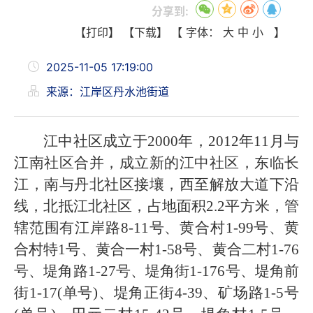
分享到:
【打印】
【下载】
【 字体：
大
中
小
】
2025-11-05 17:19:00
来源：江岸区丹水池街道
江中社区成立于
2000年
，
2012年11月与
江南社区合并
，
成立
新的
江中社区
，东临长
江，南与丹北社区接壤，西至解放大道下沿
线，北抵江北社区，
占地面积
2.2平方米
，
管
辖范围有江岸路8-11号、黄合村1-99号、黄
合村特1号、黄合一村1-58号、黄合二村1-76
号、堤角路1-27号、堤角街1-176号、堤角前
街1-17(单号)、堤角正街4-39、矿场路1-5号