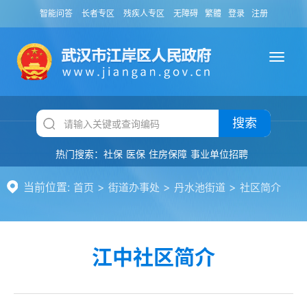
智能问答
长者专区
残疾人专区
无障碍
繁體
登录
注册
搜索
热门搜索：
社保
医保
住房保障
事业单位招聘
当前位置:
>
>
>
首页
街道办事处
丹水池街道
社区简介
江中社区简介