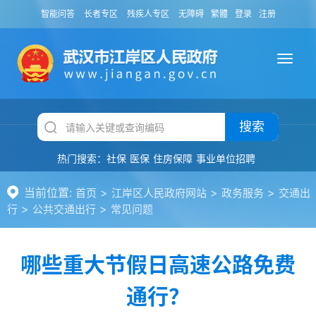
智能问答
长者专区
残疾人专区
无障碍
繁體
登录
注册
搜索
热门搜索：
社保
医保
住房保障
事业单位招聘
当前位置:
>
>
>
首页
江岸区人民政府网站
政务服务
交通出
>
>
行
公共交通出行
常见问题
哪些重大节假日高速公路免费
通行？