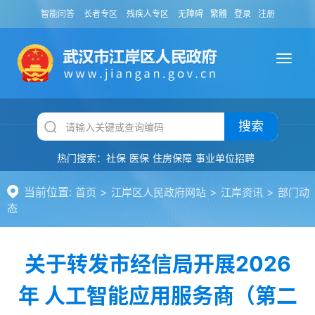
智能问答
长者专区
残疾人专区
无障碍
繁體
登录
注册
搜索
热门搜索：
社保
医保
住房保障
事业单位招聘
当前位置:
>
>
>
首页
江岸区人民政府网站
江岸资讯
部门动
态
关于转发市经信局开展2026
年 人工智能应用服务商（第二