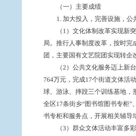
（一）
主要成绩
1.
加大投入，完善设施，公
（
1
）文化体制改革实现新
局。推行人事制度改革，按时
完
团，主要国有文艺院团实现转企
（
2
）公共文化服务迈上新
764
万元，完成
17
个街道文体活
球、游泳、摔跤三个训练基地，
全区
17
条街乡
“图书馆图书专柜”
书专柜和服务点，开展相关辅导
（
3
）群众文体活动丰富多