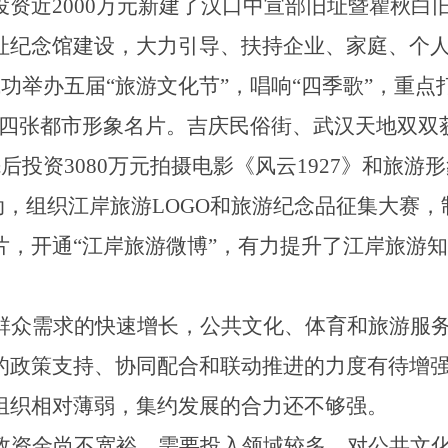
投资近
2000
万元新建了汉口中宣部旧址暨瞿秋白
址纪念馆建设，大力引导、扶持企业、家庭、个
成功举办五届
“旅游文化节”，唱响“四季歌”，重
四张都市形象名片。吉庆民俗街、武汉天地双双获
先后投资
3080
万元拍摄电影《风云
1927
》和旅游形
动，组织江岸旅游
LOGO
和旅游纪念品征集大赛，
片，开通
“江岸旅游微博”，有力提升了江岸旅游
群众需求的快速增长，公共文化、体育和旅游服
的政策支持、协同配合和联动推进的力度有待增
组织相对薄弱，集约发展的合力还不够强。
政资金尚不宽裕，需要投入领域较多，对
公共文