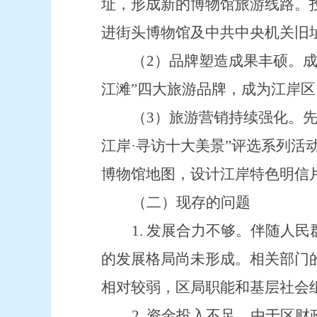
址，形成新的博物馆旅游线路。
进街头博物馆及中共中央机关旧
（
2
）品牌塑造成果丰硕。
江滩”四大旅游品牌，成为江岸区
（
3
）旅游营销持续强化。
江岸
·
寻访十大美景
”评选系列活
博物馆地图，设计江岸特色明信
（二）现存的问题
1.
发展合力不够。伴随人民
的发展格局尚未形成。相关部门
相对较弱，区局职能和基层社会
2.
资金投入不足。由于区财