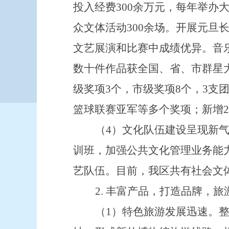
投入经费
300
余万元，每年举办
众文体活动
300
余场。开展元旦
文艺展演和比赛中成绩优异。音
数十件作品获全国、省、市群星
级奖项
3
个，市级奖项
8
个，
3
支
篮球联赛亚军等多个奖项；新增
2
（
4
）文化队伍建设呈现新
训班，加强公共文化管理业务能
艺队伍。目前，我区共有社会文
2.
丰富产品，打造品牌，旅
（
1
）特色旅游发展迅速。