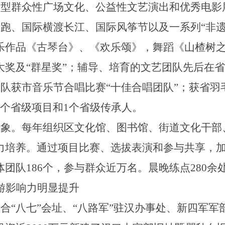
大型群众性广场文化、公益性文艺演出和优秀电影
长跑、国际横渡长江、国际风筝节以及一系列
“非
乐作品《古琴台》、《欢乐颂》，舞蹈《山楂树
大奖及“群星奖”；辅导、培育的文艺团队先后在
团队获市音乐节合唱比赛
“十佳合唱团队”；获省羽
个省级项目和
1
个省级传承人。
气象。每年组织区文化馆、图书馆、街道文化干部
力培养。通过项目比赛、选拔表演和参与共享，
体团队
186
个，参与群众近万名。晨晚练点
280
余
游影响力明显提升
整合
“八七”会址、“八路军”驻汉办事处、新四军