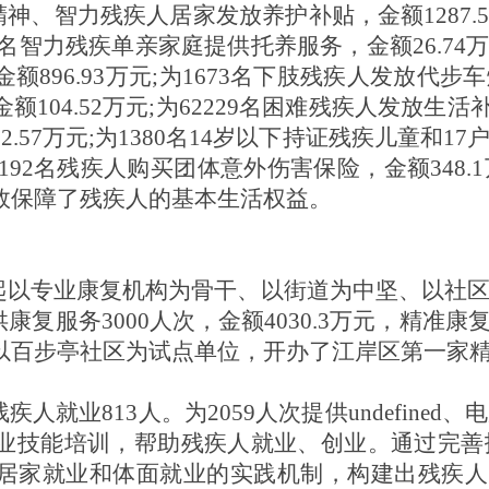
97名精神、智力残疾人居家发放养护补贴，金额1287.
469名智力残疾单亲家庭提供托养服务，金额26.74
96.93万元;为1673名下肢残疾人发放代步车燃
04.52万元;为62229名困难残疾人发放生活补贴，
2.57万元;为1380名14岁以下持证残疾儿童和
的24192名残疾人购买团体意外伤害保险，金额34
效保障了残疾人的基本生活权益。
立起以专业康复机构为骨干、以街道为中坚、以社
康复服务3000人次，金额4030.3万元，精准
以百步亭社区为试点单位，开办了江岸区第一家精
疾人就业813人。为2059人次提供undefine
业技能培训，帮助残疾人就业、创业。通过完善
居家就业和体面就业的实践机制，构建出残疾人“