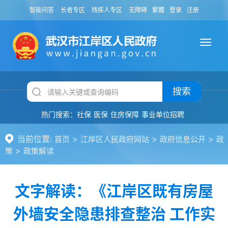
智能问答
长者专区
残疾人专区
无障碍
繁體
登录
注册
搜索
热门搜索：
社保
医保
住房保障
事业单位招聘
当前位置:
>
>
>
首页
江岸区人民政府网站
政府信息公开
政
>
策
政策解读
文字解读：《江岸区既有房屋
外墙安全隐患排查整治 工作实