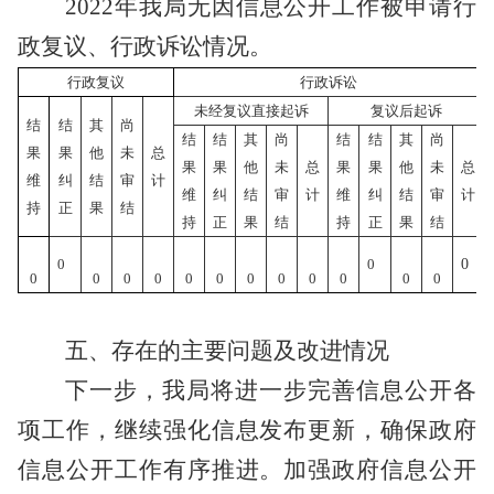
2022年我局无
因信息公开工作被申请行
政复议
、行政诉讼情况。
行政复议
行政诉讼
未经复议直接起诉
复议后起诉
结
结
其
尚
结
结
其
尚
结
结
其
尚
果
果
他
未
总
果
果
他
未
总
果
果
他
未
总
维
纠
结
审
计
维
纠
结
审
计
维
纠
结
审
计
持
正
果
结
持
正
果
结
持
正
果
结
0
0
0
0
0
0
0
0
0
0
0
0
0
0
0
五、存在的主要问题及改进情况
下一步，
我局将进一步完善信息公开各
项工作，继续强化信息发布更新，确保政府
信息公开工作有序推进。
加强政府信息公开