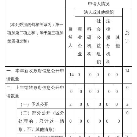
申请人情况
法人或其他组织
社
法
（本列数据的勾稽关系为：第一
自
商
科
会
律
项加第二项之和，等于第三项加
总
然
业
研
公
服
其
第四项之和）
计
人
企
机
益
务
他
业
构
组
机
织
构
一、本年新收政府信息公开申
14
14
0
0
0
0
0
请数量
二、上年结转政府信息公开申
0
0
0
0
0
0
0
请数量
（一）予以公开
2
0
0
0
0
0
2
（二）部分公开（区分
0
处理的，只计这一情
0
0
0
0
0
0
形，不计其他情形）