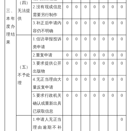
（四）
2.没有现成信息
0
0
0
0
0
0
0
三、
无法提
需要另行制作
本年
供
3.补正后申请内
0
0
0
0
0
0
0
度办
容仍不明确
理结
1.信访举报投诉
0
0
0
0
0
0
0
果
类申请
2.重复申请
0
0
0
0
0
0
0
3.要求提供公开
0
0
0
0
0
0
0
（五）
出版物
不予处
4.无正当理由大
0
0
0
0
0
0
0
理
量反复申请
5.要求行政机关
0
0
0
0
0
0
0
确认或重新出具
已获取信息
1.申请人无正当
0
理由逾期不补