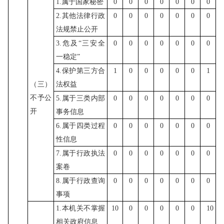
1.属于国家秘密
0
0
0
0
0
0
0
2.其他法律行政
0
0
0
0
0
0
0
法规禁止公开
3.危及“三安全
0
0
0
0
0
0
0
一稳定”
4.保护第三方合
1
0
0
0
0
0
1
（三）
法权益
不予公
5.属于三类内部
0
0
0
0
0
0
0
开
事务信息
6.属于四类过程
0
0
0
0
0
0
0
性信息
7.属于行政执法
0
0
0
0
0
0
0
案卷
8.属于行政查询
0
0
0
0
0
0
0
事项
1.本机关不掌握
10
0
0
0
0
0
10
相关政府信息