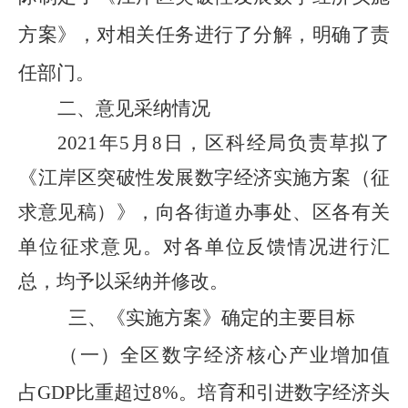
方案
》，对相关任务进行了分解，明确了责
任部门。
二、意见采纳情况
2021年
5
月
8
日，区
科经局
负责草拟了
《
江岸区突破性发展数字经济
实施
方案
（征
求意见稿）》，向各街道办事处、区各有关
单位征求意见。对各单位反馈情况进行汇
总，均予以采纳并修改。
三、《实施方案》确定的主要目标
（一）
全
区数字经济核心产
业增加值
占
GDP比重超过
8
%。培育和引进数字经济头