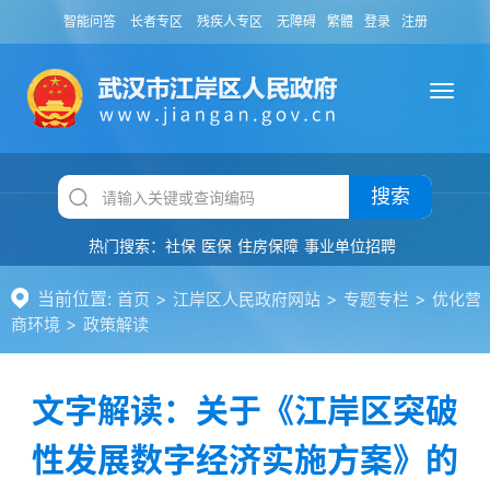
智能问答
长者专区
残疾人专区
无障碍
繁體
登录
注册
搜索
热门搜索：
社保
医保
住房保障
事业单位招聘
当前位置:
>
>
>
首页
江岸区人民政府网站
专题专栏
优化营
>
商环境
政策解读
文字解读：关于《江岸区突破
性发展数字经济实施方案》的