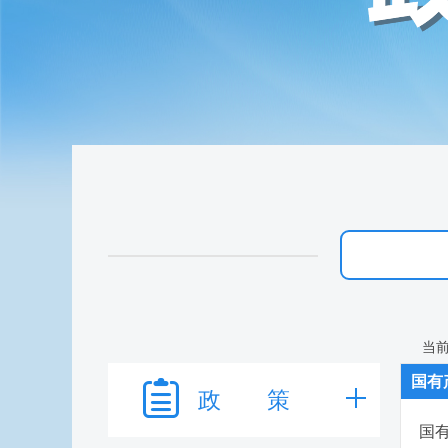
当
国有
政 策
国