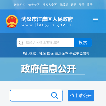
智能问答
长者专区
残疾人专区
无障碍
繁體
登录
注册
搜索
热门搜索：
社保
医保
住房保障
事业单位招聘
依申请公开