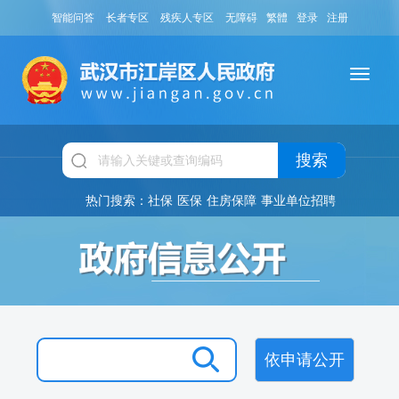
智能问答
长者专区
残疾人专区
无障碍
繁體
登录
注册
搜索
热门搜索：
社保
医保
住房保障
事业单位招聘
依申请公开