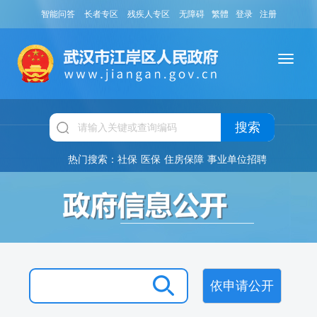
智能问答
长者专区
残疾人专区
无障碍
繁體
登录
注册
搜索
热门搜索：
社保
医保
住房保障
事业单位招聘
依申请公开