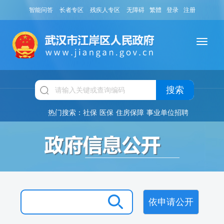
智能问答
长者专区
残疾人专区
无障碍
繁體
登录
注册
搜索
热门搜索：
社保
医保
住房保障
事业单位招聘
依申请公开