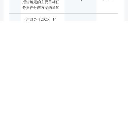
报告确定的主要目标任
务责任分解方案的通知
（岸政办〔2025〕14
号）区人民政府办公室
岸政办〔2025〕
2025年07
5
关于印发江岸区既有房
14号
月25日
屋安全突发公共安全事
件应急预案的通知
（岸政办〔2025〕13
号）区人民政府办公室
岸政办〔2025〕
2025年06
6
关于印发市政协十四届
13号
月24日
四次会议1号建议案办理
工作方案的通知
（岸政办〔2025〕11
号）区人民政府办公室
关于印发江岸区养老服
岸政办〔2025〕
2025年06
7
务设施建设三年行动计
11号
月05日
划（2025-2027年）的通
知