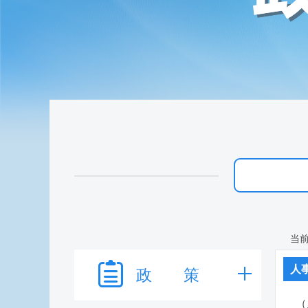
当
人
政 策
（