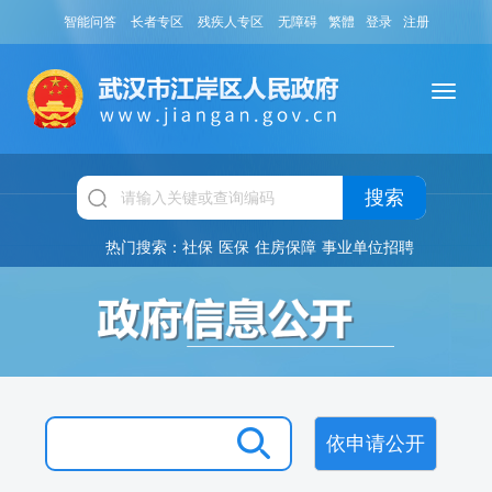
智能问答
长者专区
残疾人专区
无障碍
繁體
登录
注册
搜索
热门搜索：
社保
医保
住房保障
事业单位招聘
依申请公开