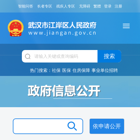
智能问答
长者专区
残疾人专区
无障碍
繁體
登录
注册
搜索
热门搜索：
社保
医保
住房保障
事业单位招聘
依申请公开